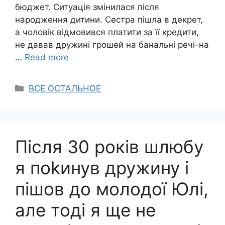
бюджет. Ситуація змінилася після
народження дитини. Сестра пішла в декрет,
а чоловік відмовився платити за її кредити,
не давав дружині грошей на банальні речі-на
…
Read more
Categories
ВСЕ ОСТАЛЬНОЕ
Після 30 років шлюбу
я поkинув дружину і
пішов до молодої Юлі,
але тоді я ще не