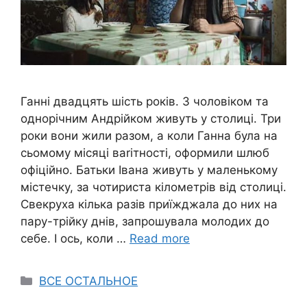
Ганні двадцять шість років. З чоловіком та
однорічним Андрійком живуть у столиці. Три
роки вони жили разом, а коли Ганна була на
сьомому місяці ваrітності, оформили шлюб
офіційно. Батьки Івана живуть у маленькому
містечку, за чотириста кілометрів від столиці.
Свекруха кілька разів приїжджала до них на
пару-трійку днів, запрошувала молодих до
себе. І ось, коли …
Read more
Categories
ВСЕ ОСТАЛЬНОЕ