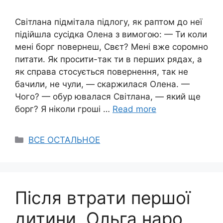
Світлана підмітала підлогу, як раптом до неї
підійшла сусідка Олена з вимогою: — Ти коли
мені борг повернеш, Свєт? Мені вже соромно
питати. Як просити-так ти в перших рядах, а
як справа стосується повернення, так не
бачили, не чули, — скаржилася Олена. —
Чого? — обур ювалася Світлана, — який ще
борг? Я ніколи гроші …
Read more
Categories
ВСЕ ОСТАЛЬНОЕ
Після втрати першої
дитини, Ольга наро