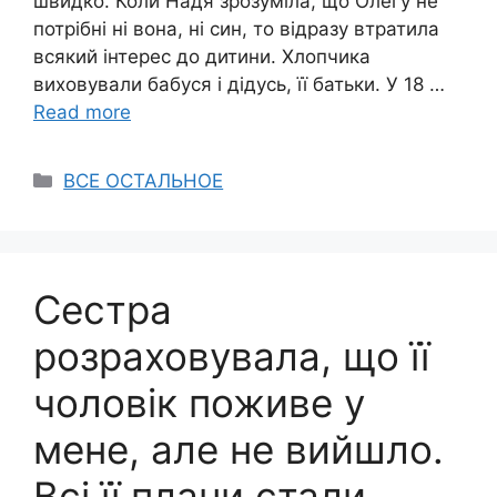
швидко. Коли Надя зрозуміла, що Олегу не
потрібні ні вона, ні син, то відразу втратила
всякий інтерес до дитини. Хлопчика
виховували бабуся і дідусь, її батьки. У 18 …
Read more
Categories
ВСЕ ОСТАЛЬНОЕ
Сестра
розраховувала, що її
чоловік поживе у
мене, але не вийшло.
Всі її плани стали