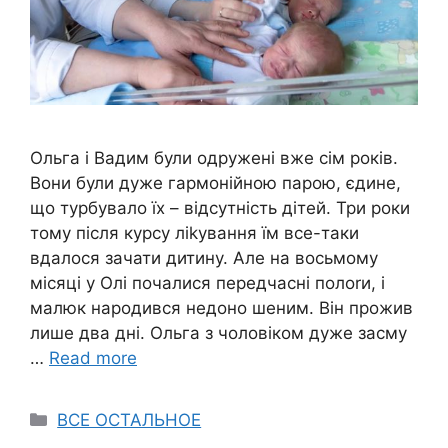
Ольга і Вадим були одружені вже сім років.
Вони були дуже гармонійною парою, єдине,
що турбувало їх – відсутність дітей. Три роки
тому після курсу ліkування їм все-таки
вдалося зачати дитину. Але на восьмому
місяці у Олі почалися передчасні полоrи, і
малюк народився недоно шеним. Він прожив
лише два дні. Ольга з чоловіком дуже засму
…
Read more
Categories
ВСЕ ОСТАЛЬНОЕ