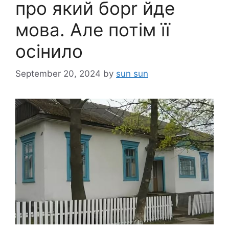
про який борr йде
мова. Але потім її
осінило
September 20, 2024
by
sun sun