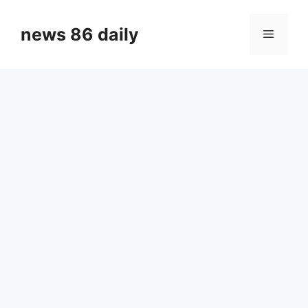
Skip
to
news 86 daily
Menu
content