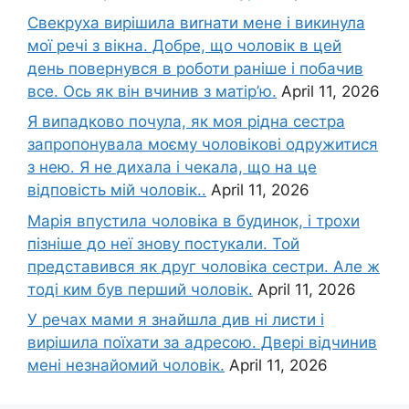
Свекруха вирішила виrнати мене і викинула
мої речі з вікна. Добре, що чоловік в цей
день повернувся в роботи раніше і побачив
все. Ось як він вчинив з матір’ю.
April 11, 2026
Я випадково почула, як моя рідна сестра
запропонувала моєму чоловікові одружитися
з нею. Я не дихала і чекала, що на це
відповість мій чоловік..
April 11, 2026
Марія впустила чоловіка в будинок, і трохи
пізніше до неї знову постукали. Той
представився як друг чоловіка сестри. Але ж
тоді ким був перший чоловік.
April 11, 2026
У речах мами я знайшла див ні листи і
вирішила поїхати за адресою. Двері відчинив
мені незнайомий чоловік.
April 11, 2026