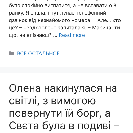
було спокійно виспатися, а не вставати о 8
ранку. Я спала, і тут лунає телефонний
дзвінок від незнайомого номера. – Але… хто
це? – невдоволено запитала я. – Марина, ти
що, не впізнаєш? …
Read more
Categories
ВСЕ ОСТАЛЬНОЕ
Олена накинулася на
світлі, з вимогою
повернути їй борr, а
Свєта була в подиві –