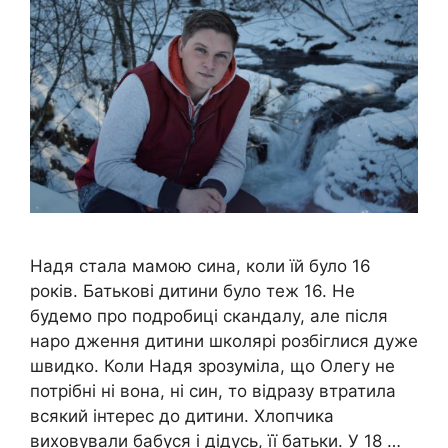
Надя стала мамою сина, коли їй було 16
років. Батькові дитини було теж 16. Не
будемо про подробиці скандалу, але після
наро дження дитини школярі розбіглися дуже
швидко. Коли Надя зрозуміла, що Олегу не
потрібні ні вона, ні син, то відразу втратила
всякий інтерес до дитини. Хлопчика
виховували бабуся і дідусь, її батьки. У 18 …