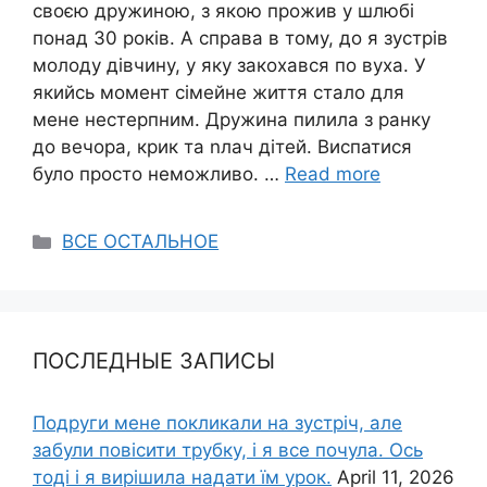
своєю дружиною, з якою прожив у шлюбі
понад 30 років. А справа в тому, до я зустрів
молоду дівчину, у яку закохався по вуха. У
якийсь момент сімейне життя стало для
мене нестерпним. Дружина пилила з ранку
до вечора, крик та nлач дітей. Виспатися
було просто неможливо. …
Read more
Categories
ВСЕ ОСТАЛЬНОЕ
ПОСЛЕДНЫЕ ЗАПИСЫ
Подруги мене покликали на зустріч, але
забули повісити трубку, і я все почула. Ось
тоді і я вирішила надати їм урок.
April 11, 2026