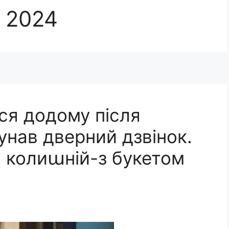
, 2024
ся додому після
лунав дверний дзвінок.
й колиաній-з букетом