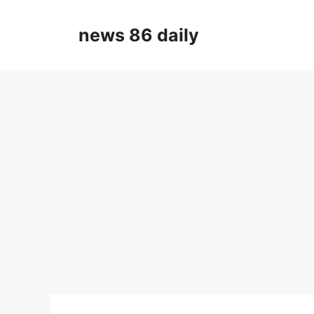
Skip
to
news 86 daily
content