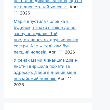
нею. Я не дихала і чекала, що на
це відповість мій чоловік..
April
11, 2026
Марія впустила чоловіка в
будинок, і трохи пізніше до неї
знову постукали. Той
представився як друг чоловіка
сестри. Але ж тоді ким був
перший чоловік.
April 11, 2026
У речах мами я знайшла див ні
листи і вирішила поїхати за
адресою. Двері відчинив мені
незнайомий чоловік.
April 11,
2026