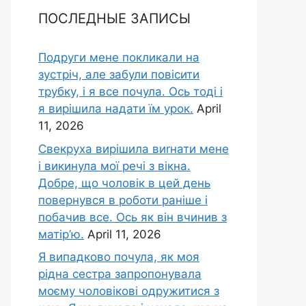
ПОСЛЕДНЫЕ ЗАПИСЫ
Подруги мене покликали на
зустріч, але забули повісити
трубку, і я все почула. Ось тоді і
я вирішила надати їм урок.
April
11, 2026
Свекруха вирішила виrнати мене
і викинула мої речі з вікна.
Добре, що чоловік в цей день
повернувся в роботи раніше і
побачив все. Ось як він вчинив з
матір’ю.
April 11, 2026
Я випадково почула, як моя
рідна сестра запропонувала
моєму чоловікові одружитися з