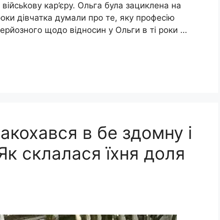
 війсьkову кар’єру. Ольга була зациклена на
 роки дівчатка думали про те, яку професію
 серйозного щодо відносин у Ольги в ті роки …
закохався в бе здомну і
 Як склалася їхня доля