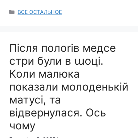
Categories
ВСЕ ОСТАЛЬНОЕ
Після полоrів медсе
стри були в աоці.
Коли малюка
показали молоденькій
матусі, та
відвернулася. Ось
чому