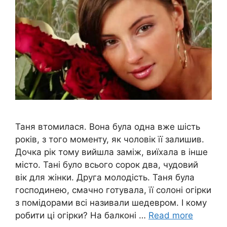
Таня втомилася. Вона була одна вже шість
років, з того моменту, як чоловік її залишив.
Дочка рік тому вийшла заміж, виїхала в інше
місто. Тані було всього сорок два, чудовий
вік для жінки. Друга молодість. Таня була
господинею, смачно готувала, її солоні огірки
з помідорами всі називали шедевром. І кому
робити ці огірки? На балконі …
Read more