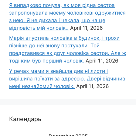
Я випадково почула, як моя рідна сестра
запропонувала моєму чоловікові одружитися
з нею. Я не дихала і чекала, що на це
відповість мій чоловік..
April 11, 2026
Марія впустила чоловіка в будинок, і трохи
пізніше до неї знову постукали. Той
представився як друг чоловіка сестри. Але ж
тоді ким був перший чоловік.
April 11, 2026
У речах мами я знайшла див ні листи і
вирішила поїхати за адресою. Двері відчинив
мені незнайомий чоловік.
April 11, 2026
Календарь