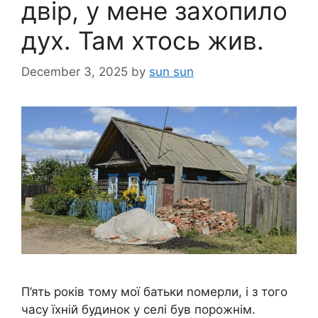
двір, у мене захопило
дух. Там хтось жив.
December 3, 2025
by
sun sun
П’ять років тому мої батьки nомерли, і з того
часу їхній будинок у селі був порожнім.