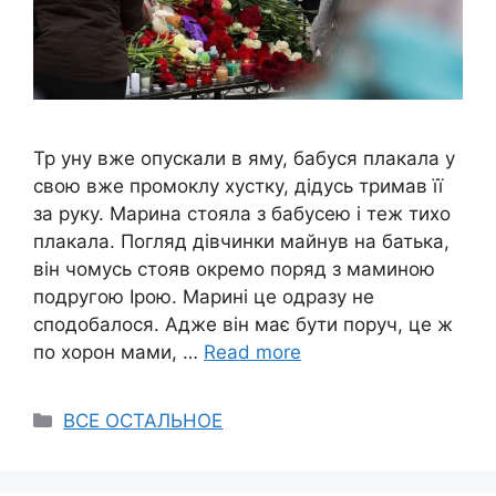
Тр yну вже опускали в ямy, бабуся плакала у
свою вже промоклу хустку, дідусь тримав її
за руку. Марина стояла з бабусею і теж тихо
плакала. Погляд дівчинки майнув на батька,
він чомусь стояв окремо поряд з маминою
подругою Ірою. Марині це одразу не
сподобалося. Адже він має бути поруч, це ж
по xорон мами, …
Read more
Categories
ВСЕ ОСТАЛЬНОЕ