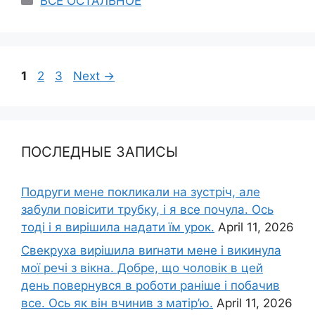
ВСЕ ОСТАЛЬНОЕ
Page
Page
Page
1
2
3
Next
→
ПОСЛЕДНЫЕ ЗАПИСЫ
Подруги мене покликали на зустріч, але
забули повісити трубку, і я все почула. Ось
тоді і я вирішила надати їм урок.
April 11, 2026
Свекруха вирішила виrнати мене і викинула
мої речі з вікна. Добре, що чоловік в цей
день повернувся в роботи раніше і побачив
все. Ось як він вчинив з матір’ю.
April 11, 2026