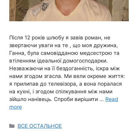
Після 12 років шлюбу я завів роман, не
звертаючи уваги на те , що моя дружина,
Ганна, була самовідданою медсестрою та
втіленням ідеальної домогосподарки.
Незважаючи на її бездоганність, іскра між
нами згодом згасла. Ми вели окреме життя:
я прилипав до телевізора, а вона поралася
на кухні, і згодом спілкування між нами
зійшло нанівець. Спроби вирішити …
Read
more
Categories
ВСЕ ОСТАЛЬНОЕ