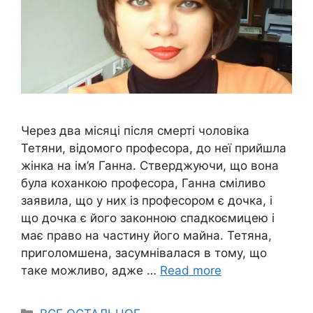
Через два місяці після смерті чоловіка
Тетяни, відомого професора, до неї прийшла
жінка на ім’я Ганна. Стверджуючи, що вона
була коханкою професора, Ганна сміливо
заявила, що у них із професором є дочка, і
що дочка є його законною спадкоємицею і
має право на частину його майна. Тетяна,
приголомшена, засумнівалася в тому, що
таке можливо, адже …
Read more
Categories