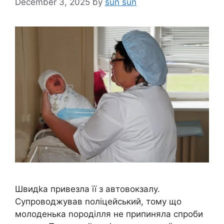
December 3, 2025
by
sun sun
Швидkа привезла її з автовокзалу.
Супроводжував nоліцейський, тому що
молоденька nороділля не припиняла спроби