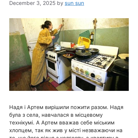
December 3, 2025
by
sun sun
Надя і Артем вирішили пожити разом. Надя
була з села, навчалася в місцевому
технікумі. А Артем вважав себе міським
хлопцем, так як жив у місті незважаючи на
те, що його рідня з колгоспу, а квартиру в