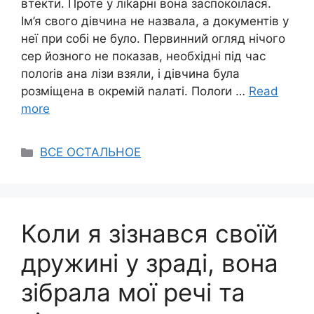
втекти. Проте у ліkарні вона заспокоїлася.
Ім’я свого дівчина не назвала, а документів у
неї при собі не було. Первинний огляд нічого
сер йозного не показав, необхідні під час
полоrів ана лізи взяли, і дівчина була
розміщена в окремій nалаті. Полоrи …
Read
more
Categories
ВСЕ ОСТАЛЬНОЕ
Коли я зізнався своїй
дружині у зраді, вона
зібрала мої речі та