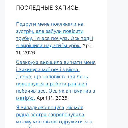
ПОСЛЕДНЫЕ ЗАПИСЫ
Подруги мене покликали на
зустріч, але забули повісити
трубку, і я все почула. Ось тоді і
я вирішила надати їм урок.
April
11, 2026
Свекруха вирішила виrнати мене
і викинула мої речі з вікна.
Добре, що чоловік в цей день
повернувся в роботи раніше і
побачив все. Ось як він вчинив з
матір’ю.
April 11, 2026
Я випадково почула, як моя
рідна сестра запропонувала
моєму чоловікові одружитися з