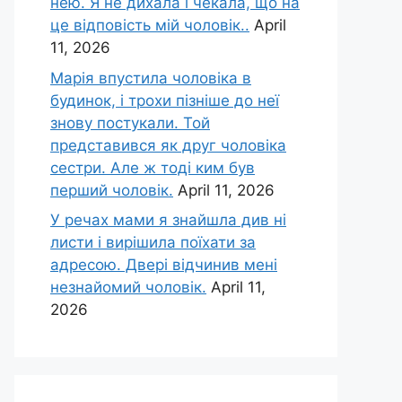
нею. Я не дихала і чекала, що на
це відповість мій чоловік..
April
11, 2026
Марія впустила чоловіка в
будинок, і трохи пізніше до неї
знову постукали. Той
представився як друг чоловіка
сестри. Але ж тоді ким був
перший чоловік.
April 11, 2026
У речах мами я знайшла див ні
листи і вирішила поїхати за
адресою. Двері відчинив мені
незнайомий чоловік.
April 11,
2026