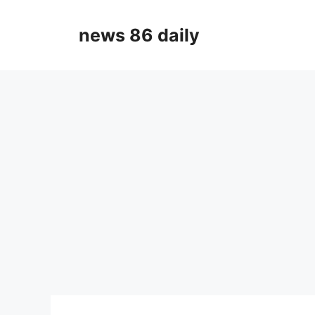
Skip
to
news 86 daily
content