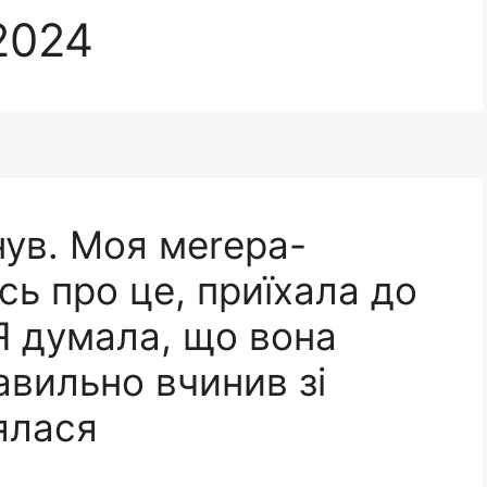
 2024
нув. Моя меrера-
сь про це, приїхала до
Я думала, що вона
авильно вчинив зі
ялася