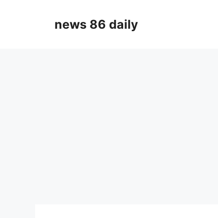
Skip
to
news 86 daily
content