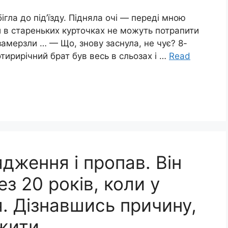
ігла до під’їзду. Підняла очі — переді мною
ти в стареньких курточках не можуть потрапити
замерзли … — Що, знову заснула, не чує? 8-
чотирирічний брат був весь в сльозах і …
Read
ядження і пропав. Він
ез 20 років, коли у
я. Дізнавшись причину,
 жити