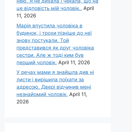
нею. Я не дихала і чекала, що на
це відповість мій чоловік..
April
11, 2026
Марія впустила чоловіка в
будинок, і трохи пізніше до неї
знову постукали. Той
представився як друг чоловіка
сестри. Але ж тоді ким був
перший чоловік.
April 11, 2026
У речах мами я знайшла див ні
листи і вирішила поїхати за
адресою. Двері відчинив мені
незнайомий чоловік.
April 11,
2026