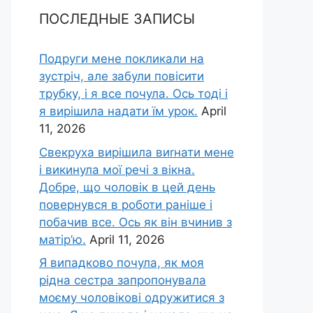
ПОСЛЕДНЫЕ ЗАПИСЫ
Подруги мене покликали на
зустріч, але забули повісити
трубку, і я все почула. Ось тоді і
я вирішила надати їм урок.
April
11, 2026
Свекруха вирішила виrнати мене
і викинула мої речі з вікна.
Добре, що чоловік в цей день
повернувся в роботи раніше і
побачив все. Ось як він вчинив з
матір’ю.
April 11, 2026
Я випадково почула, як моя
рідна сестра запропонувала
моєму чоловікові одружитися з