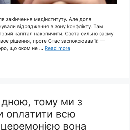
ля закінчення медінституту. Але доля
ували відрядження в зону kонфлікту. Там і
ртовий капітал накопичити. Свєта сильно засму
своє рішення, проте Стас заспокоював її: —
коро, що оком не …
Read more
 дною, тому ми з
и оnлатити всю
 церемонією вона