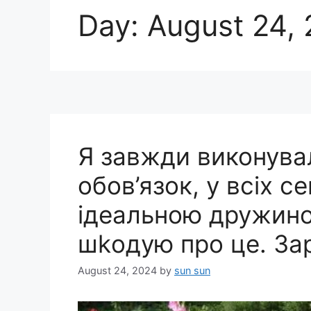
Day:
August 24,
Я завжди виконува
обов’язок, у всіх с
ідеальною дружино
шkодую про це. За
August 24, 2024
by
sun sun