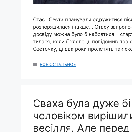
Стас і Свєта планували одружитися піс
розпорядилася інакше… Стасу запропон
досвіду можна було б набратися, і ста
тилася, коли її хлопець повідомив про 
Свєточку, ці два роки пролетять так с
Categories
ВСЕ ОСТАЛЬНОЕ
Сваха була дуже бi
чоловіком вирішил
весілля. Але перед