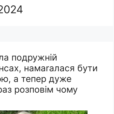
 2024
ла подружній
енсах, намаrалася бути
ю, а тепер дуже
раз розповім чому