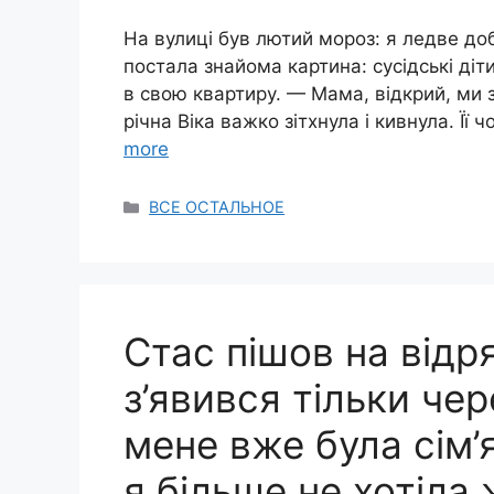
На вулиці був лютий мороз: я ледве доб
постала знайома картина: сусідські ді
в свою квартиру. — Мама, відкрий, ми 
річна Віка важко зітхнула і кивнула. Її 
more
Categories
ВСЕ ОСТАЛЬНОЕ
Стас пішов на відр
з’явився тільки чер
мене вже була сім’
я більше не хотіла