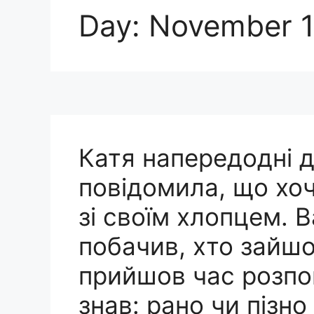
Day:
November 1
Катя напередодні 
повідомила, що хо
зі своїм хлопцем. 
побачив, хто зайшо
прийшов час розпов
знав: рано чи пізно