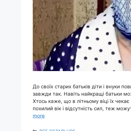
До своїх старих батьків діти і внуки по
завжди так. Навіть найкращі батьки мож
Хтось каже, що в літньому віці їх чека
похилий вік і відсутність сил, теж мож
more
Categories