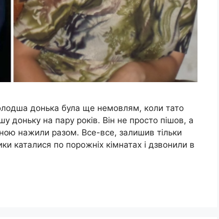
олодша донька була ще немовлям, коли тато
шу доньку на пару років. Він не просто пішов, а
иною нажили разом. Все-все, залишив тільки
ки каталися по порожніх кімнатах і дзвонили в