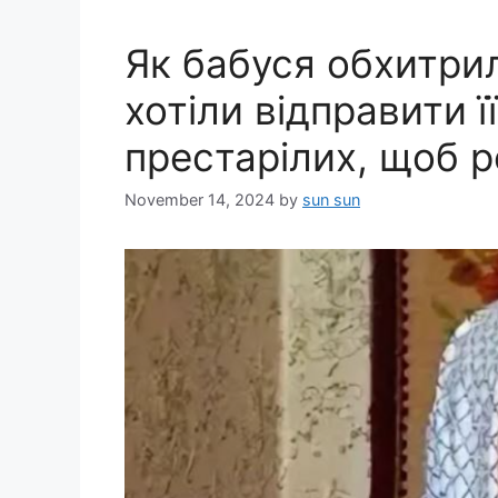
Як бабуся обхитрила
хотіли відправити ї
престарілих, щоб ро
November 14, 2024
by
sun sun