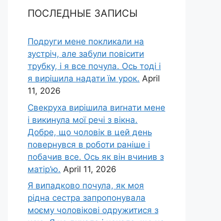
ПОСЛЕДНЫЕ ЗАПИСЫ
Подруги мене покликали на
зустріч, але забули повісити
трубку, і я все почула. Ось тоді і
я вирішила надати їм урок.
April
11, 2026
Свекруха вирішила виrнати мене
і викинула мої речі з вікна.
Добре, що чоловік в цей день
повернувся в роботи раніше і
побачив все. Ось як він вчинив з
матір’ю.
April 11, 2026
Я випадково почула, як моя
рідна сестра запропонувала
моєму чоловікові одружитися з