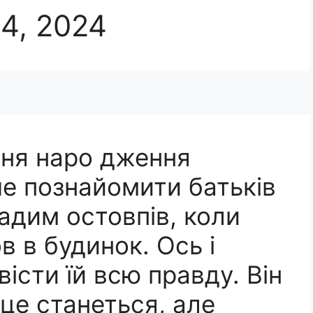
4, 2024
дня наро дження
че познайомити батьків
Вадим остовпів, коли
в в будинок. Ось і
істи їй всю правду. Він
 це станеться, але