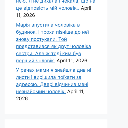
нею. Я не дихала і чекала, що на
це відповість мій чоловік..
April
11, 2026
Марія впустила чоловіка в
будинок, і трохи пізніше до неї
знову постукали. Той
представився як друг чоловіка
сестри. Але ж тоді ким був
перший чоловік.
April 11, 2026
У речах мами я знайшла див ні
листи і вирішила поїхати за
адресою. Двері відчинив мені
незнайомий чоловік.
April 11,
2026