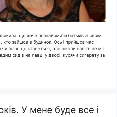
омила, що хоче познайомити батьків зі своїм
, хто зайшов в будинок. Ось і прийшов час
 чи пізно це станеться, але ніколи навіть не міг
дим сидів на лавці у дворі, курячи сигарету за
ків. У мене буде все і