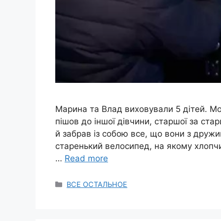
Марина та Влад виховували 5 дітей. М
пішов до іншої дівчини, старшої за стар
й забрав із собою все, що вони з друж
старенький велосипед, на якому хлопчи
…
Read more
Categories
ВСЕ ОСТАЛЬНОЕ