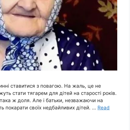
винні ставитися з повагою. На жаль, це не
уть стати тягарем для дітей на старості років.
є така ж доля. Але і батьки, незважаючи на
уть покарати своїх недбайливих дітей. …
Read