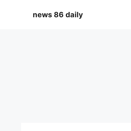
Skip
to
news 86 daily
content