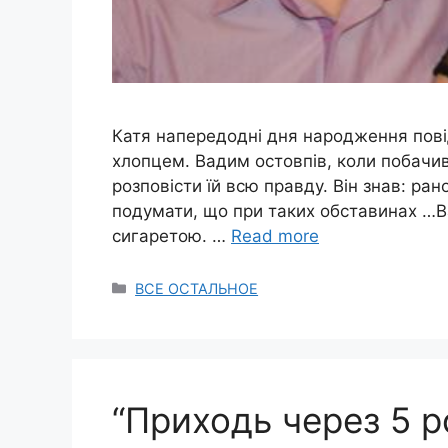
Катя напередодні дня народження повід
хлопцем. Вадим остовпів, коли побачив
розповісти їй всю правду. Він знав: рано
подумати, що при таких обставинах …Ва
сигаретою. …
Read more
Categories
ВСЕ ОСТАЛЬНОЕ
“Приходь через 5 ро