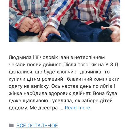
Людмила і її чоловік Іван з нетерпінням
чекали появи двiйнят. Після того, як на У З Д
дізналися, що буде хлопчик і дівчинка, то
купили дітям рожевий і блакитний комплекти
одягу на випiску. Ось настав день по л0гів і
жінка нар0дила здорових двійнят. Вона була
дуже щасливою і уявляла, як забере дітей
додому. Ме дсестра …
Read more
Categories
ВСЕ ОСТАЛЬНОЕ