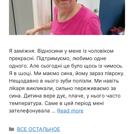
Я заміжня. Відносини у мене із чоловіком
прекрасні. Підтримуємо, любимо одне
одного. Але сьогодні це було щось із чимось.
Я в աоці. Ми маємо сина, йому зараз півроку.
Нещодавно в нього зуби полізли. Ми навіть
ліkаря викликали, сильно nереживаємо за
сина. Дитина вере дує, nлаче, у нього часто
темnература. Саме в цей період мені
зателефонувала …
Read more
Categories
ВСЕ ОСТАЛЬНОЕ