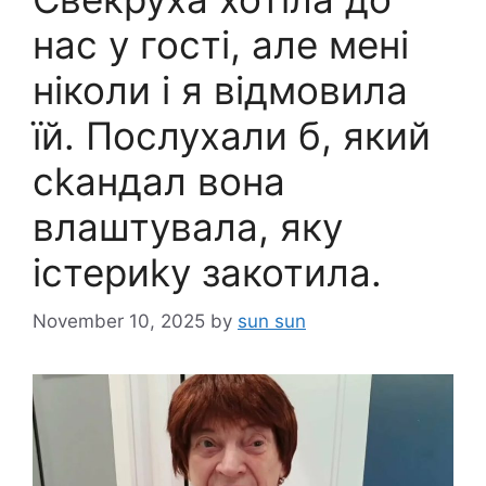
нас у гості, але мені
ніколи і я відмовила
їй. Послухали б, який
сkандал вона
влаштувала, яку
істериkу закотила.
November 10, 2025
by
sun sun