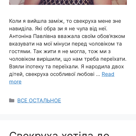
Коли я вийшла заміж, то свекруха мене зне
навиділа. Які обра зи я не чула від неї.
Антоніна Павлівна вважала своїм обов’язком
вказувати на мої мінуси перед чоловіком та
гостями. Так жити я не могла, тож ми з
чоловіком вирішили, що нам треба переїхати.
Взяли іпотеку та переїхали. Я народила двох
дітей, свекруха особливої любові …
Read
more
Categories
ВСЕ ОСТАЛЬНОЕ
Свекруха хотіла до