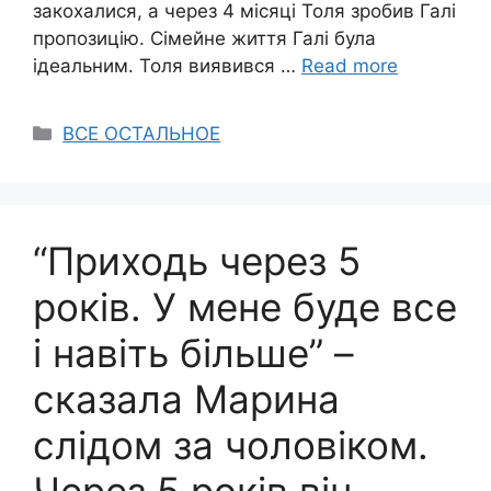
закохалися, а через 4 місяці Толя зробив Галі
пропозицію. Сімейне життя Галі була
ідеальним. Толя виявився …
Read more
Categories
ВСЕ ОСТАЛЬНОЕ
“Приходь через 5
років. У мене буде все
і навіть більше” –
сказала Марина
слідом за чоловіком.
Через 5 років він