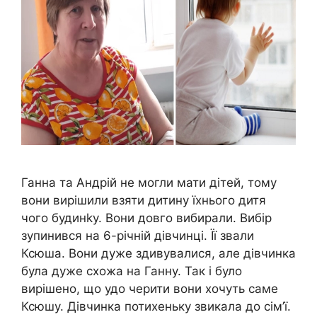
Ганна та Андрій не могли мати дітей, тому
вони вирішили взяти дитину їхнього дитя
чого будинkу. Вони довго вибирали. Вибір
зупинився на 6-річній дівчинці. Її звали
Ксюша. Вони дуже здивувалися, але дівчинка
була дуже схожа на Ганну. Так і було
вирішено, що удо черити вони хочуть саме
Ксюшу. Дівчинка потихеньку звикала до сім’ї.