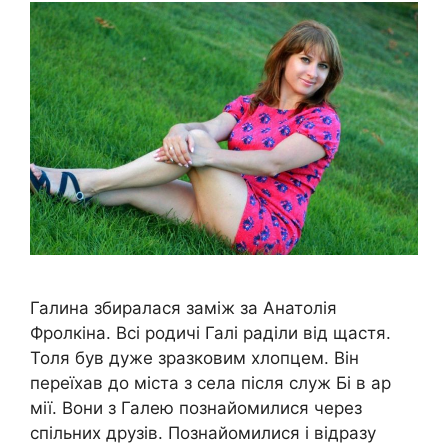
Галина збиралася заміж за Анатолія
Фролкіна. Всі родичі Галі раділи від щастя.
Толя був дуже зразковим хлопцем. Він
переїхав до міста з села після служ Бі в ар
мії. Вони з Галею познайомилися через
спільних друзів. Познайомилися і відразу