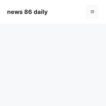
Skip
to
news 86 daily
Menu
content