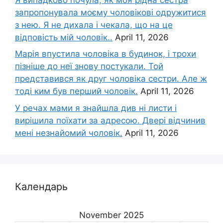
запропонувала моєму чоловікові одружитися
з нею. Я не дихала і чекала, що на це
відповість мій чоловік..
April 11, 2026
Марія впустила чоловіка в будинок, і трохи
пізніше до неї знову постукали. Той
представився як друг чоловіка сестри. Але ж
тоді ким був перший чоловік.
April 11, 2026
У речах мами я знайшла див ні листи і
вирішила поїхати за адресою. Двері відчинив
мені незнайомий чоловік.
April 11, 2026
Календарь
November 2025