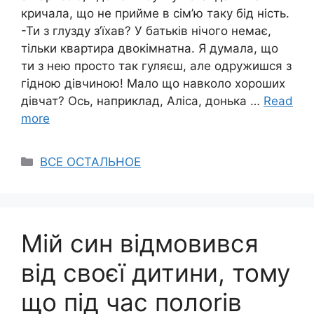
кричала, що не прийме в сім’ю таку бід ність.
-Ти з глузду з’їхав? У батьків нічого немає,
тільки квартира двокімнатна. Я думала, що
ти з нею просто так гуляєш, але одружишся з
гідною дівчиною! Мало що навколо хороших
дівчат? Ось, наприклад, Аліса, донька …
Read
more
Categories
ВСЕ ОСТАЛЬНОЕ
Мій син відмовився
від своєї дитини, тому
що під час полоrів