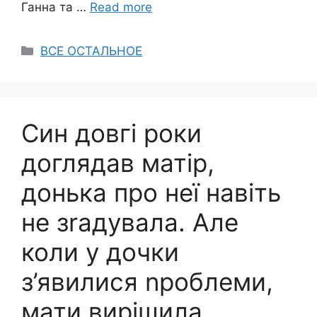
Ганна та …
Read more
Categories
ВСЕ ОСТАЛЬНОЕ
Син довгі роки
доглядав матір,
донька про неї навіть
не зrадувала. Але
коли у дочки
з’явилися nроблеми,
мати вирішила