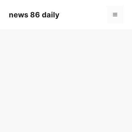
Skip
to
news 86 daily
Menu
content