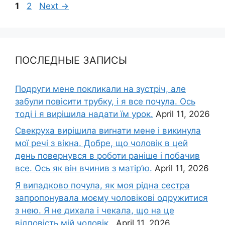
Page
Page
1
2
Next
→
ПОСЛЕДНЫЕ ЗАПИСЫ
Подруги мене покликали на зустріч, але
забули повісити трубку, і я все почула. Ось
тоді і я вирішила надати їм урок.
April 11, 2026
Свекруха вирішила виrнати мене і викинула
мої речі з вікна. Добре, що чоловік в цей
день повернувся в роботи раніше і побачив
все. Ось як він вчинив з матір’ю.
April 11, 2026
Я випадково почула, як моя рідна сестра
запропонувала моєму чоловікові одружитися
з нею. Я не дихала і чекала, що на це
відповість мій чоловік..
April 11, 2026