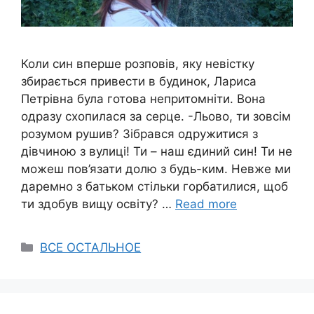
Коли син вперше розповів, яку невістку
збирається привести в будинок, Лариса
Петрівна була готова непритомніти. Вона
одразу схопилася за серце. -Льово, ти зовсім
розумом рушив? Зібрався одружитися з
дівчиною з вулиці! Ти – наш єдиний син! Ти не
можеш пов’язати долю з будь-ким. Невже ми
даремно з батьком стільки горбатилися, щоб
ти здобув вищу освіту? …
Read more
Categories
ВСЕ ОСТАЛЬНОЕ