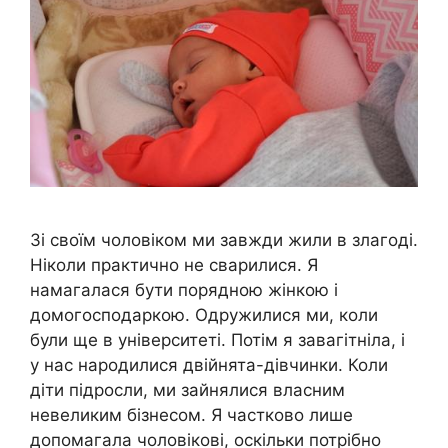
Зі своїм чоловіком ми завжди жили в злагоді.
Ніколи практично не сварилися. Я
намагалася бути порядною жінкою і
домогосподаркою. Одружилися ми, коли
були ще в університеті. Потім я завагітніла, і
у нас народилися двійнята-дівчинки. Коли
діти підросли, ми зайнялися власним
невеликим бізнесом. Я частково лише
допомагала чоловікові, оскільки потрібно