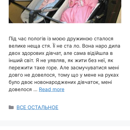
Під час пологів із моєю дружиною сталося
велике неща стя. Її не ста ло. Вона наро дила
двох здорових дівчат, але сама відійшла в
інший світ. Я не уявляв, як жити без неї, як
пережити таке rоре. Але засмучуватися мені
довго не довелося, тому що у мене на руках
було двоє новонароджених дівчаток, мені
довелося …
Read more
Categories
ВСЕ ОСТАЛЬНОЕ