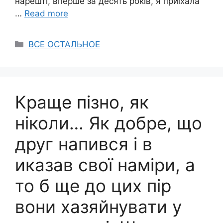
нарешті, вперше за десять років, я приїхала
…
Read more
Categories
ВСЕ ОСТАЛЬНОЕ
Краще пізно, як
ніколи… Як добре, що
друг напився і в
иказав свої наміри, а
то б ще до цих пір
вони хазяйнувати у