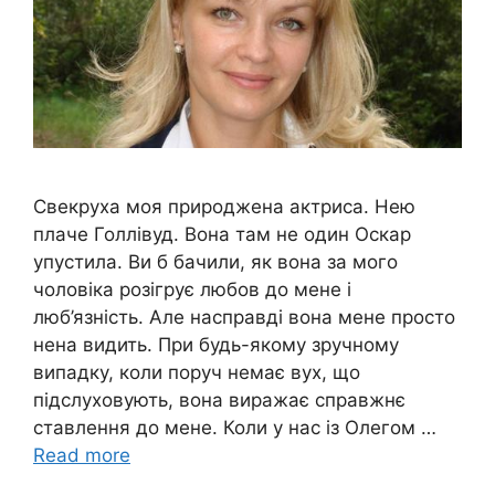
Свекруха моя природжена актриса. Нею
плаче Голлівуд. Вона там не один Оскар
упустила. Ви б бачили, як вона за мого
чоловіка розігрує любов до мене і
люб’язність. Але насправді вона мене просто
нена видить. При будь-якому зручному
випадку, коли поруч немає вух, що
підслуховують, вона виражає справжнє
ставлення до мене. Коли у нас із Олегом …
Read more