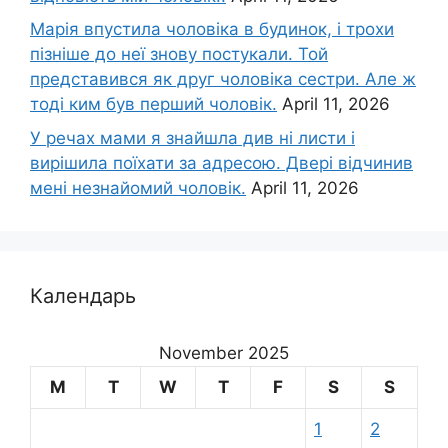
Марія впустила чоловіка в будинок, і трохи
пізніше до неї знову постукали. Той
представився як друг чоловіка сестри. Але ж
тоді ким був перший чоловік.
April 11, 2026
У речах мами я знайшла див ні листи і
вирішила поїхати за адресою. Двері відчинив
мені незнайомий чоловік.
April 11, 2026
Календарь
November 2025
M
T
W
T
F
S
S
1
2