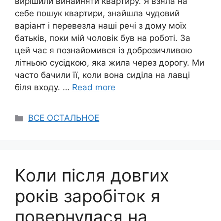
вирішили винайняти квартиру. Я взяла на
себе пошук квартири, знайшла чудовий
варіант і перевезла наші речі з дому моїх
батьків, поки мій чоловік був на роботі. За
цей час я познайомився із доброзичливою
літньою сусідкою, яка жила через дорогу. Ми
часто бачили її, коли вона сиділа на лавці
біля входу. …
Read more
Categories
ВСЕ ОСТАЛЬНОЕ
Коли після довгих
років заробіток я
повернулася на