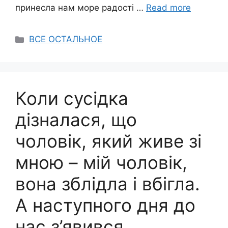
принесла нам море радості …
Read more
Categories
ВСЕ ОСТАЛЬНОЕ
Коли сусідка
дізналася, що
чоловік, який живе зі
мною – мій чоловік,
вона зблідла і вбігла.
А наступного дня до
нас з’явився