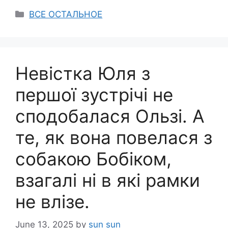
Categories
ВСЕ ОСТАЛЬНОЕ
Невістка Юля з
першої зустрічі не
сподобалася Ользі. А
те, як вона повелася з
собакою Бобіком,
взагалі ні в які рамки
не влізе.
June 13, 2025
by
sun sun