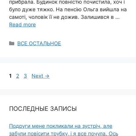
прибрала. Будинок повністю почистила, хоч і
було дуже тяжко. На пенсію Ольга вийшла на
самоті, чоловік її не дожив. Залишився в …
Read more
Categories
ВСЕ ОСТАЛЬНОЕ
Page
Page
Page
1
2
3
Next
→
ПОСЛЕДНЫЕ ЗАПИСЫ
Подруги мене покликали на зустріч, але
забули повісити трубку, і я все почула. Ось