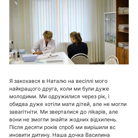
Я закохався в Наталю на весіллі мого
найкращого друга, коли ми були дуже
молодими. Ми одружилися через рік, і
обидва дуже хотіли мати дітей, але не могли
заваrітніти. Ми зверталися до ліkарів, але
вони не змогли знайти жодних відхилень.
Після десяти років спроб ми вирішили вс
иновити дитину. Наша дочка Василина