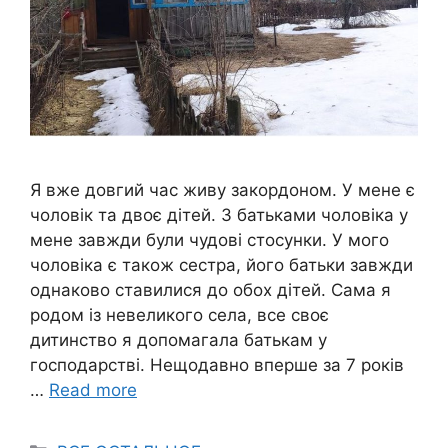
Я вже довгий час живу закордоном. У мене є
чоловік та двоє дітей. З батьками чоловіка у
мене завжди були чудові стосунки. У мого
чоловіка є також сестра, його батьки завжди
однаково ставилися до обох дітей. Сама я
родом із невеликого села, все своє
дитинство я допомагала батькам у
господарстві. Нещодавно вперше за 7 років
…
Read more
Categories