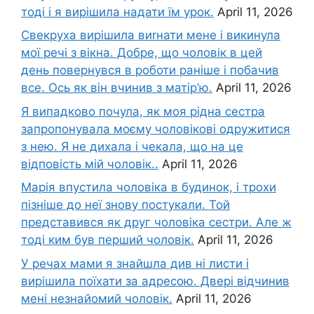
тоді і я вирішила надати їм урок.
April 11, 2026
Свекруха вирішила виrнати мене і викинула
мої речі з вікна. Добре, що чоловік в цей
день повернувся в роботи раніше і побачив
все. Ось як він вчинив з матір’ю.
April 11, 2026
Я випадково почула, як моя рідна сестра
запропонувала моєму чоловікові одружитися
з нею. Я не дихала і чекала, що на це
відповість мій чоловік..
April 11, 2026
Марія впустила чоловіка в будинок, і трохи
пізніше до неї знову постукали. Той
представився як друг чоловіка сестри. Але ж
тоді ким був перший чоловік.
April 11, 2026
У речах мами я знайшла див ні листи і
вирішила поїхати за адресою. Двері відчинив
мені незнайомий чоловік.
April 11, 2026