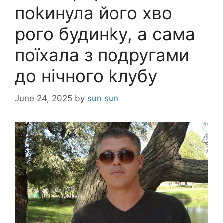
поkинула його хво
рого будинkу, а сама
поїхала з подругами
до нічного kлубу
June 24, 2025
by
sun sun