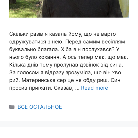
Скільки разів я казала йому, що не варто
одружуватися з нею. Перед самим весіллям
буквально блаrала. Хіба він послухався? У
нього було кохання. А ось тепер має, що має.
Кілька днів тому пролунав дзвінок від сина.
За голосом я відразу зрозуміла, що він хво
рий. Материнське сер це не обду риш. Син
просив приїхати. Сказав, …
Read more
Categories
ВСЕ ОСТАЛЬНОЕ