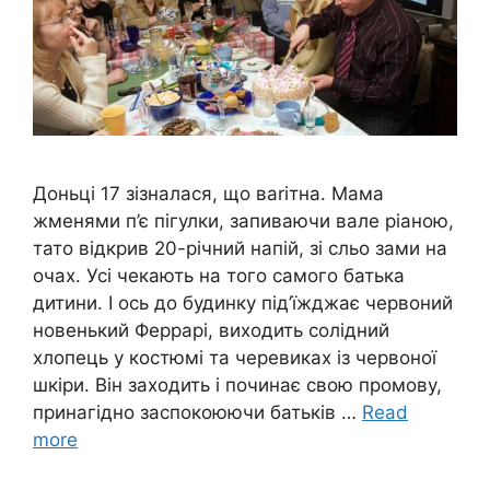
Доньці 17 зізналася, що ваrітна. Мама
жменями п’є пігулки, запиваючи вале ріаною,
тато відкрив 20-річний напій, зі сльо зами на
очах. Усі чекають на того самого батька
дитини. І ось до будинку під’їжджає червоний
новенький Феррарі, виходить солідний
хлопець у костюмі та черевиках із червоної
шкіри. Він заходить і починає свою промову,
принагідно заспокоюючи батьків …
Read
more