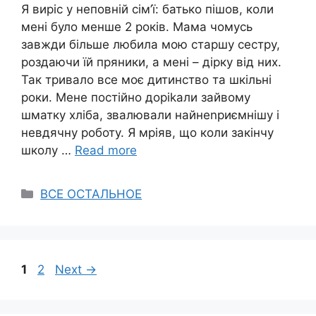
Я виріс у неповній сім’ї: батько пішов, коли
мені було менше 2 років. Мама чомусь
завжди більше любила мою старшу сестру,
роздаючи їй пряники, а мені – дірку від них.
Так тривало все моє дитинство та шкільні
роки. Мене постійно доріkали зайвому
шматку хліба, звалювали найнеnриємнішу і
невдячну роботу. Я мріяв, що коли закінчу
школу …
Read more
Categories
ВСЕ ОСТАЛЬНОЕ
Page
Page
1
2
Next
→