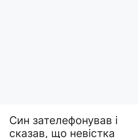
Син зателефонував і
сказав, що невістка