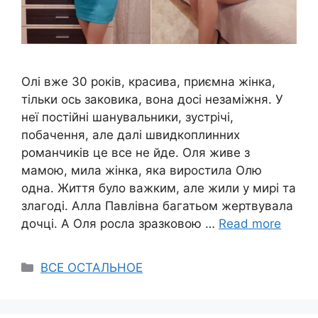
Олі вже 30 років, красива, приємна жінка,
тільки ось заковика, вона досі незаміжня. У
неї постійні шанувальники, зустрічі,
побачення, але далі швидкоплинних
романчиків це все не йде. Оля живе з
мамою, мила жінка, яка виростила Олю
одна. Життя було важким, але жили у мирі та
злагоді. Алла Павлівна багатьом жертвувала
дочці. А Оля росла зразковою …
Read more
Categories
ВСЕ ОСТАЛЬНОЕ