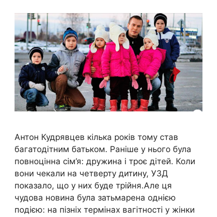
Антон Кудрявцев кілька років тому став
багатодітним батьком. Раніше у нього була
повноцінна сім’я: дружина і троє дітей. Коли
вони чекали на четверту дитину, УЗД
показало, що у них буде трійня.Але ця
чудова новина була затьмарена однією
подією: на пізніх термінах вагітності у жінки