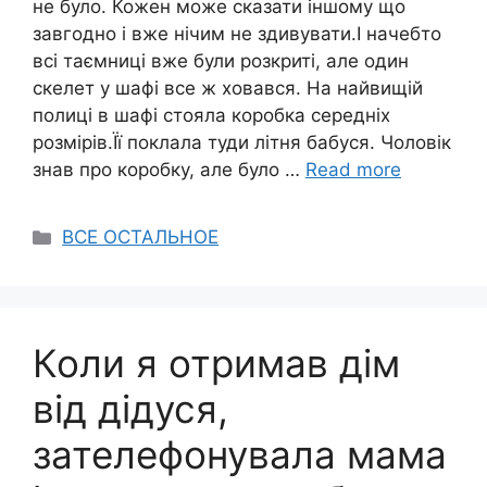
не було. Кожен може сказати іншому що
завгодно і вже нічим не здивувати.І начебто
всі таємниці вже були розкриті, але один
скелет у шафі все ж ховався. На найвищій
полиці в шафі стояла коробка середніх
розмірів.Її поклала туди літня бабуся. Чоловік
знав про коробку, але було …
Read more
Categories
ВСЕ ОСТАЛЬНОЕ
Коли я отримав дім
від дідуся,
зателефонувала мама