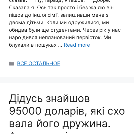
сказав: — Ну, гаразд, я пішов. — Добре. —
Сказала я. Ось так просто і без жа лю він
пішов до інաої сім’ї, залиաивши мене з
двома дітьми. Коли ми одружилися, ми
обидва були ще студентами. Через рік у нас
наро дився непланований первісток. Ми
блукали в пошуках …
Read more
Categories
ВСЕ ОСТАЛЬНОЕ
Дідусь знайшов
95000 доларів, які схо
вала його дружина.