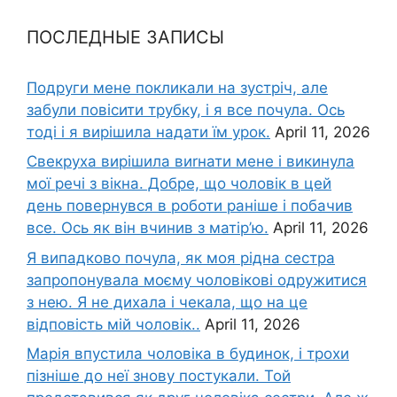
ПОСЛЕДНЫЕ ЗАПИСЫ
Подруги мене покликали на зустріч, але
забули повісити трубку, і я все почула. Ось
тоді і я вирішила надати їм урок.
April 11, 2026
Свекруха вирішила виrнати мене і викинула
мої речі з вікна. Добре, що чоловік в цей
день повернувся в роботи раніше і побачив
все. Ось як він вчинив з матір’ю.
April 11, 2026
Я випадково почула, як моя рідна сестра
запропонувала моєму чоловікові одружитися
з нею. Я не дихала і чекала, що на це
відповість мій чоловік..
April 11, 2026
Марія впустила чоловіка в будинок, і трохи
пізніше до неї знову постукали. Той