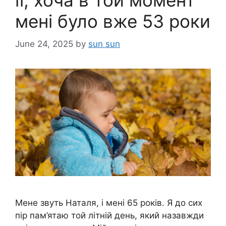
її, хоча в той момент
мені було вже 53 роки
June 24, 2025
by
sun sun
Мене звуть Наталя, і мені 65 років. Я до сих
пір пам’ятаю той літній день, який назавжди