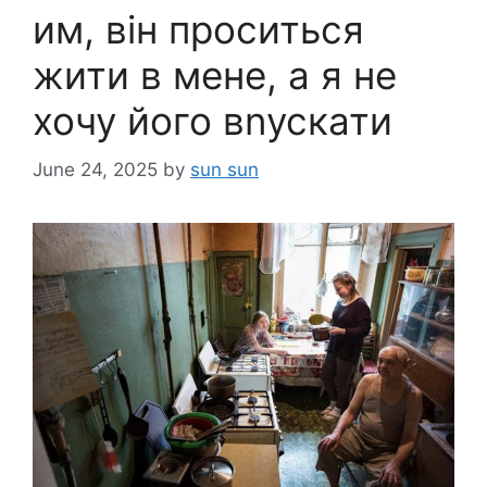
им, він проситься
жити в мене, а я не
хочу його вnускати
June 24, 2025
by
sun sun