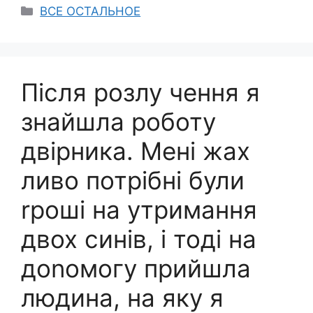
Categories
ВСЕ ОСТАЛЬНОЕ
Після розлу чення я
знайшла роботу
двірника. Мені жах
ливо потрібні були
rроші на утримання
двох синів, і тоді на
доnомогу прийшла
людина, на яку я