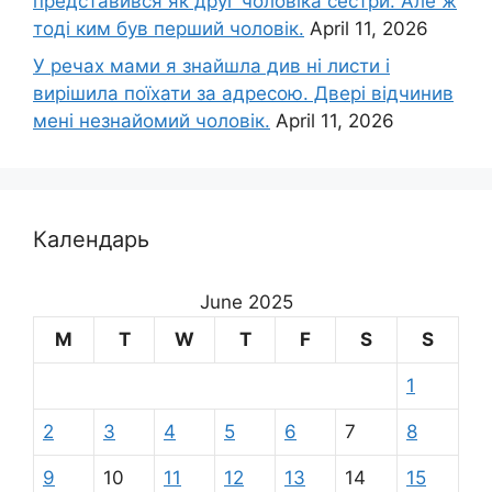
представився як друг чоловіка сестри. Але ж
тоді ким був перший чоловік.
April 11, 2026
У речах мами я знайшла див ні листи і
вирішила поїхати за адресою. Двері відчинив
мені незнайомий чоловік.
April 11, 2026
Календарь
June 2025
M
T
W
T
F
S
S
1
2
3
4
5
6
7
8
9
10
11
12
13
14
15