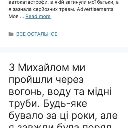
автокатастрофи, в якій загинули мої батьки, а
я зазнала серйозних травм. Advertisements
Моя …
Read more
Categories
ВСЕ ОСТАЛЬНОЕ
З Михайлом ми
пройшли через
вогонь, воду та мідні
труби. Будь-яке
бувало за ці роки, але
я завжди була поряд