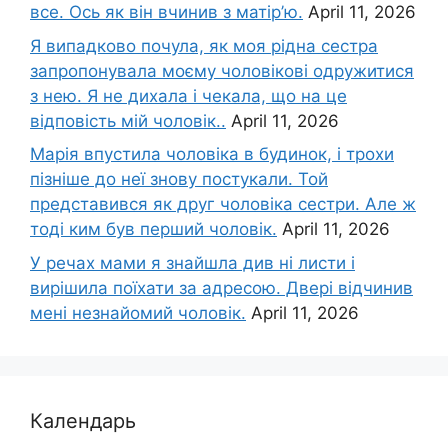
все. Ось як він вчинив з матір’ю.
April 11, 2026
Я випадково почула, як моя рідна сестра
запропонувала моєму чоловікові одружитися
з нею. Я не дихала і чекала, що на це
відповість мій чоловік..
April 11, 2026
Марія впустила чоловіка в будинок, і трохи
пізніше до неї знову постукали. Той
представився як друг чоловіка сестри. Але ж
тоді ким був перший чоловік.
April 11, 2026
У речах мами я знайшла див ні листи і
вирішила поїхати за адресою. Двері відчинив
мені незнайомий чоловік.
April 11, 2026
Календарь