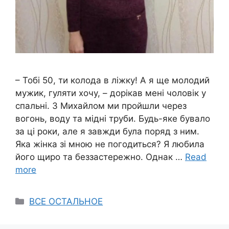
– Тобі 50, ти колода в ліжку! А я ще молодий
мужик, гуляти хочу, – дорікав мені чоловік у
спальні. З Михайлом ми пройшли через
вогонь, воду та мідні труби. Будь-яке бувало
за ці роки, але я завжди була поряд з ним.
Яка жінка зі мною не погодиться? Я любила
його щиро та беззастережно. Однак …
Read
more
Categories
ВСЕ ОСТАЛЬНОЕ