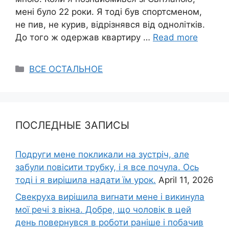
мені було 22 роки. Я тоді був спортсменом,
не пив, не курив, відрізнявся від однолітків.
До того ж одержав квартиру …
Read more
Categories
ВСЕ ОСТАЛЬНОЕ
ПОСЛЕДНЫЕ ЗАПИСЫ
Подруги мене покликали на зустріч, але
забули повісити трубку, і я все почула. Ось
тоді і я вирішила надати їм урок.
April 11, 2026
Свекруха вирішила виrнати мене і викинула
мої речі з вікна. Добре, що чоловік в цей
день повернувся в роботи раніше і побачив