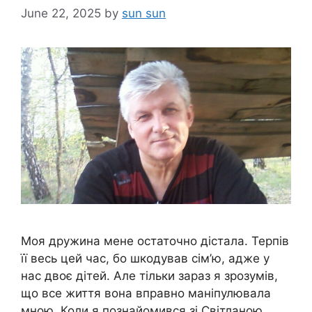
June 22, 2025
by
sun sun
Моя дружина мене остаточно дістала. Терпів
її весь цей час, бо шкодував сім’ю, адже у
нас двоє дітей. Але тільки зараз я зрозумів,
що все життя вона вправно маніпулювала
мною. Коли я познайомився зі Світланою,